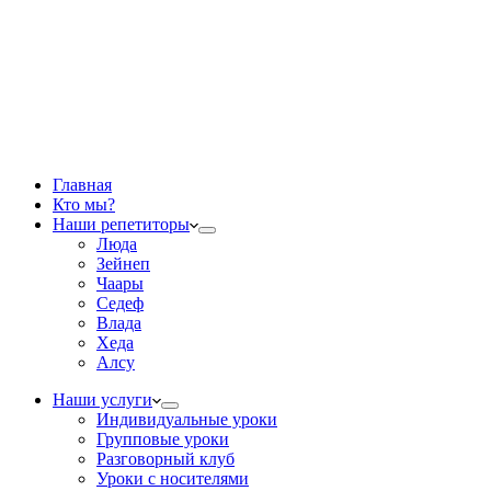
Главная
Кто мы?
Наши репетиторы
Люда
Зейнеп
Чаары
Седеф
Влада
Хеда
Алсу
Наши услуги
Индивидуальные уроки
Групповые уроки
Разговорный клуб
Уроки с носителями