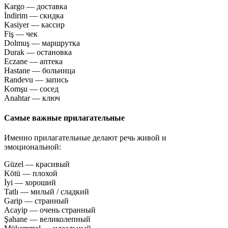
Kargo — доставка
İndirim — скидка
Kasiyer — кассир
Fiş — чек
Dolmuş — маршрутка
Durak — остановка
Eczane — аптека
Hastane — больница
Randevu — запись
Komşu — сосед
Anahtar — ключ
Самые важные прилагательные
Именно прилагательные делают речь живой и
эмоциональной:
Güzel — красивый
Kötü — плохой
İyi — хороший
Tatlı — милый / сладкий
Garip — странный
Acayip — очень странный
Şahane — великолепный