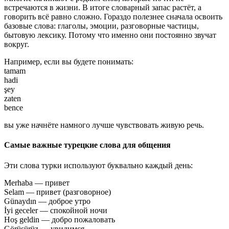
встречаются в жизни. В итоге словарный запас растёт, а
говорить всё равно сложно. Гораздо полезнее сначала освоить
базовые слова: глаголы, эмоции, разговорные частицы,
бытовую лексику. Потому что именно они постоянно звучат
вокруг.
Например, если вы будете понимать:
tamam
hadi
şey
zaten
bence
вы уже начнёте намного лучше чувствовать живую речь.
Самые важные турецкие слова для общения
Эти слова турки используют буквально каждый день:
Merhaba — привет
Selam — привет (разговорное)
Günaydın — доброе утро
İyi geceler — спокойной ночи
Hoş geldin — добро пожаловать
Görüşürüz — увидимся