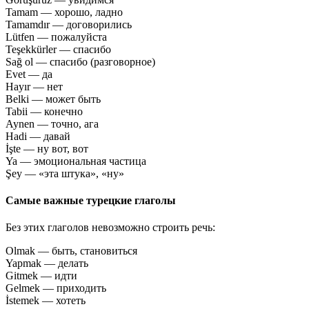
Tamam — хорошо, ладно
Tamamdır — договорились
Lütfen — пожалуйста
Teşekkürler — спасибо
Sağ ol — спасибо (разговорное)
Evet — да
Hayır — нет
Belki — может быть
Tabii — конечно
Aynen — точно, ага
Hadi — давай
İşte — ну вот, вот
Ya — эмоциональная частица
Şey — «эта штука», «ну»
Самые важные турецкие глаголы
Без этих глаголов невозможно строить речь:
Olmak — быть, становиться
Yapmak — делать
Gitmek — идти
Gelmek — приходить
İstemek — хотеть