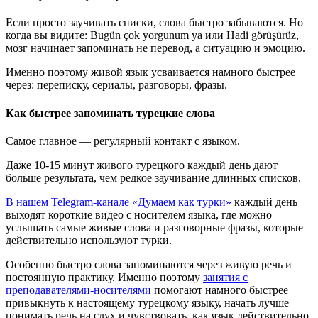
Если просто заучивать списки, слова быстро забываются. Но
когда вы видите: Bugün çok yorgunum ya или Hadi görüşürüz,
мозг начинает запоминать не перевод, а ситуацию и эмоцию.
Именно поэтому живой язык усваивается намного быстрее
через: переписку, сериалы, разговоры, фразы.
Как быстрее запоминать турецкие слова
Самое главное — регулярный контакт с языком.
Даже 10-15 минут живого турецкого каждый день дают
больше результата, чем редкое заучивание длинных списков.
В нашем Telegram-канале «Думаем как турки»
каждый день
выходят короткие видео с носителем языка, где можно
услышать самые живые слова и разговорные фразы, которые
действительно используют турки.
Особенно быстро слова запоминаются через живую речь и
постоянную практику. Именно поэтому
занятия с
преподавателями-носителями
помогают намного быстрее
привыкнуть к настоящему турецкому языку, начать лучше
понимать речь на слух и чувствовать, как язык действительно