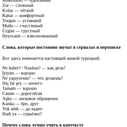
Mükemmel — идеальный
Zor — сложный
Kolay — лёгкий
Rahat — комфортный
Yorgun — уставший
Mutlu — счастливый
Üzgün — грустный
Heyecanlı — взволнованный
Слова, которые постоянно звучат в сериалах и переписке
Вот здесь начинается настоящий живой турецкий:
Ne haber? / Nasılsın? — как дела?
İyiyim — хорошо
Ne yapıyorsun? — что делаешь?
Hiç bir şey — ничего
Tamam — хорошо
Canım — дорогой/ая
Aşko — ласковое обращение
Kanka — бро, друг
Yok artık — да ладно
Hadi ya — серьёзно?
Почему слова лучше учить в контексте