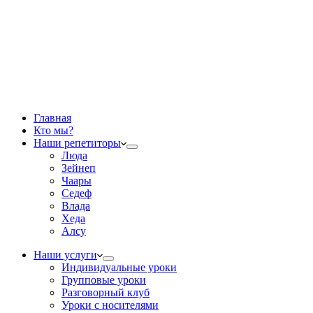
Главная
Кто мы?
Наши репетиторы
Люда
Зейнеп
Чаары
Седеф
Влада
Хеда
Алсу
Наши услуги
Индивидуальные уроки
Групповые уроки
Разговорный клуб
Уроки с носителями